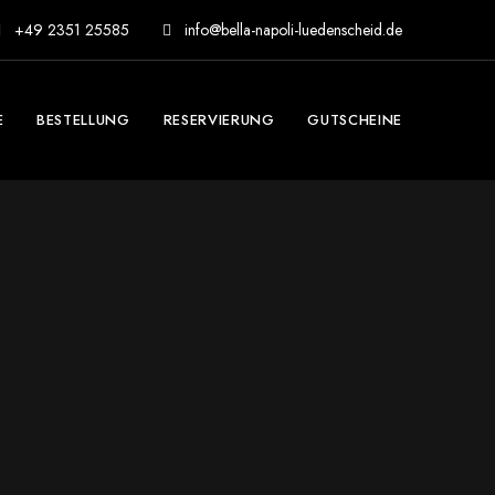
+49 2351 25585
info@bella-napoli-luedenscheid.de
E
BESTELLUNG
RESERVIERUNG
GUTSCHEINE