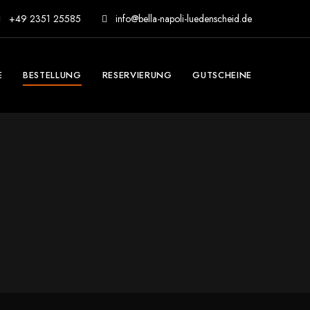
+49 2351 25585
info@bella-napoli-luedenscheid.de
E
BESTELLUNG
RESERVIERUNG
GUTSCHEINE